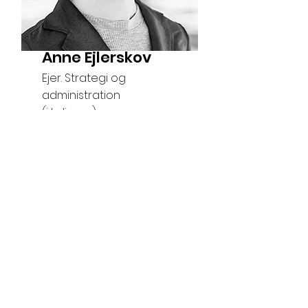
Anne Ejlerskov
Ejer. Strategi og
administration
(i kulissen)
Tlf:
60 38 89 01
aejlerskov@e2studio.dk
Park Allé 15, 6. th
8000 Aarhus C