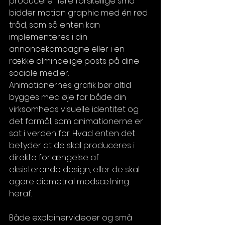
producere flere forskellige små 
bidder motion graphic med én rød 
tråd, som så enten kan 
implementeres i din 
annoncekampagne eller i en 
række almindelige posts på dine 
sociale medier. 
Animationernes grafik bør altid 
bygges med øje for både din 
virksomheds visuelle identitet og 
det formål, som animationerne er 
sat i verden for. Hvad enten det 
betyder at de skal produceres i 
direkte forlængelse af 
eksisterende design, eller de skal 
agere diametral modsætning 
heraf. 
Både explainervideoer og små 