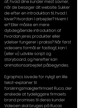
af, hvad dine kunder mest savner, 
når de besøger dit website. Sukker 
de efter en introduktion til, hvad I 
laver? Hvordan I arbejder? Hvem I 
er? Eller måske en mere 
dybdegående introduktion af 
hvordan jeres produkter eller 
ydelser fungerer i praksis? Når først 
videoens formål er fastlagt, kan I 
(eller vi) udvikle script og 
storyboard, og herefter kan 
animationsarbejdet påbegyndes.  
Egraphics lavede for nyligt en lille 
tekst-explainer til 
forsikringsmæglerfirmaet Ruca, der 
ønskede at tydeliggøre firmaets 
brand promises til deres kunder. 
Videoen skal bruges på Rucas 