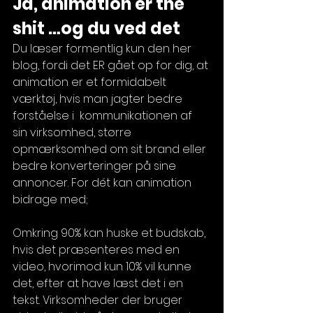
Ja, animation er the 
shit …og du ved det 
Du læser formentlig kun den her 
blog, fordi det ER gået op for dig, at 
animation er et formidabelt 
værktøj, hvis man jagter bedre 
forståelse i  kommunikationen af 
sin virksomhed, større 
opmærksomhed om sit brand eller 
bedre konverteringer på sine 
annoncer. For dét kan animation 
bidrage med; 
Omkring 90% kan huske et budskab, 
hvis det præsenteres med en 
video, hvorimod kun 10% vil kunne 
det, efter at have læst det i en 
tekst. Virksomheder der bruger 