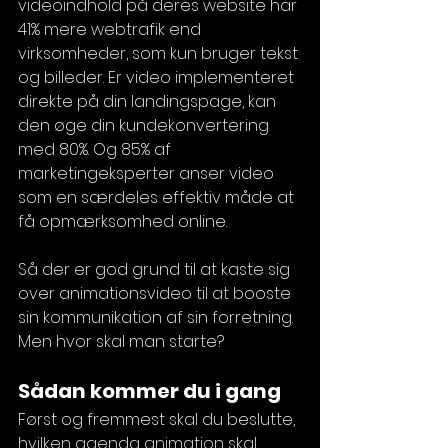
videoindhold på deres website har 
41% mere webtrafik end 
virksomheder, som kun bruger tekst 
og billeder. Er video implementeret 
direkte på din landingspage, kan 
den øge din kundekonvertering 
med 80%. Og 85% af 
marketingeksperter anser video 
som en særdeles effektiv måde at 
få opmærksomhed online. 
Så der er god grund til at kaste sig 
over animationsvideo til at booste 
sin kommunikation af sin forretning. 
Men hvor skal man starte?
Sådan kommer du i gang 
Først og fremmest skal du beslutte, 
hvilken agenda animation skal 