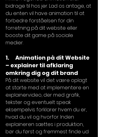
bidrage til hos jer. Lad os antage, at 
du enten vil have animation til at 
forbedre forståelsen for din 
forretning på dit website eller 
booste dit game på sociale 
medier. 
1.     Animation på dit Website 
– explainer til afklaring 
omkring dig og dit brand 
På dit website vil det være oplagt 
at starte med at implementere en 
explainervideo, der med grafik, 
tekster og eventuelt speak 
eksempelvis forklarer hvem du er, 
hvad du vil og hvorfor. Inden 
explaineren sættes i produktion, 
bør du først og fremmest finde ud 