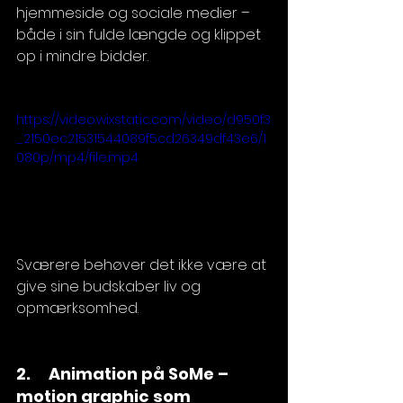
hjemmeside og sociale medier – 
både i sin fulde længde og klippet 
op i mindre bidder. 
https://video.wixstatic.com/video/d950f3
_2150ec21531544089f5cd26349df43e6/1
080p/mp4/file.mp4
Sværere behøver det ikke være at 
give sine budskaber liv og 
opmærksomhed. 
2.     Animation på SoMe – 
motion graphic som 