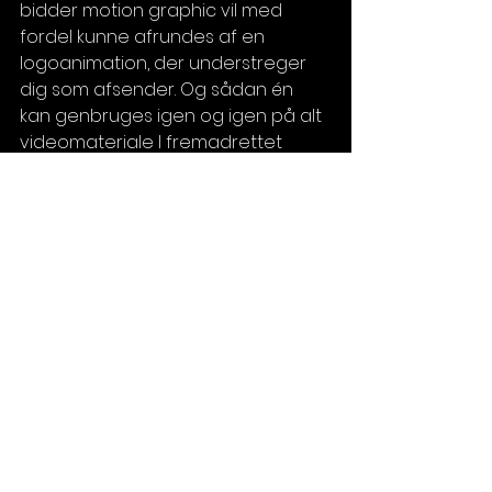
bidder motion graphic vil med 
fordel kunne afrundes af en 
logoanimation, der understreger 
dig som afsender. Og sådan én 
kan genbruges igen og igen på alt 
videomateriale I fremadrettet 
producerer, ligesom den kan 
implementeres i fx præsentationer.
Og hos Egraphics hjælper vi jer 
selvfølgelig gerne i gang. Hiv fat i 
os via vores kontaktside eller i Anne 
Ejlerskov tlf 60 38 89 01 eller 
aejlerskov@e2studio.dk