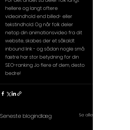
For det andet så deler folk langt 
hellere og langt oftere 
videoindhold end billed- eller 
tekstindhold. Og når folk deler 
netop din animationsvideo fra dit 
website, skabes der et såkaldt 
inbound link - og sådan nogle små 
fætre har stor betydning for din 
SEO-ranking. Jo flere af dem, desto 
bedre! 
Se alle
Seneste blogindlæg