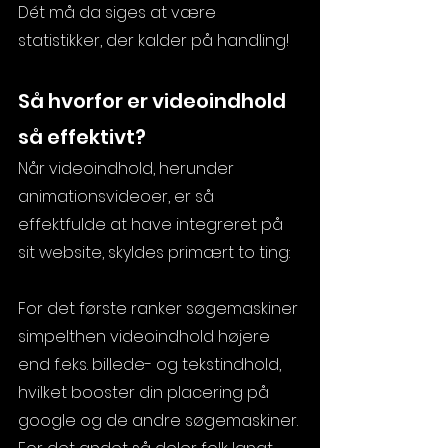
Dét må da siges at være 
statistikker, der kalder på handling!  
Så hvorfor er videoindhold 
så effektivt? 
Når videoindhold, herunder 
animationsvideoer, er så 
effektfulde at have integreret på 
sit website, skyldes primært to ting:
For det første ranker søgemaskiner 
simpelthen videoindhold højere 
end f.eks. billede- og tekstindhold, 
hvilket booster din placering på 
google og de andre søgemaskiner. 