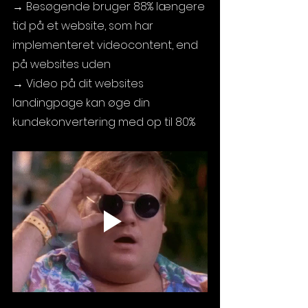
→ Besøgende bruger 88% længere 
tid på et website, som har 
implementeret videocontent, end 
på websites uden
→ Video på dit websites 
landingpage kan øge din 
kundekonvertering med op til 80%