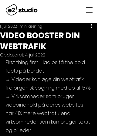
1. jul. 2022
1 min læsning
VIDEO BOOSTER DIN
WEBTRAFIK
Opdateret:
4. jul. 2022
First thing first - lad os få the cold 
facts på bordet: 
→ Videoer kan øge din webtrafik 
fra organisk søgning med op til 157% 
→ Virksomheder som bruger 
videoindhold på deres websites 
har 41% mere webtrafik end 
virksomheder som kun bruger tekst 
og billeder 